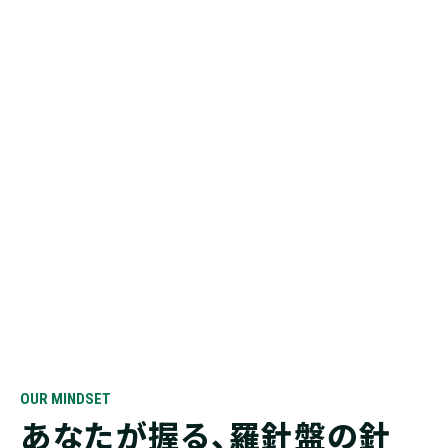
私たちが求めているのは、
経営者と同じ険しい道を歩み、
「儲け」に向けた羅針盤を携え、
次なる高みへのルートを指し示す
オンリーワンのナビゲーターです。
現代の日本では、中小企業の3社に2社が赤字
視界不良の時代においても、
確実に「黒字」という頂へと導く。
あなたの専門性は、経営者の視界を切り拓き、
企業の命運を分かつ「道しるべ」となります。
OUR MINDSET
あなたが握る、羅針盤の針